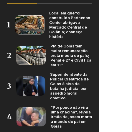
Local em que foi
construído Parthenon
Center abrigava
1
Mercado Central de
Goiânia; conheça
história
PM de Goiás tem
maior remuneração
2
bruta média do país;
Penal é 2ª e Civil fica
em 11º
Superintendente da
Polícia Científica de
Goiás é alvo de
3
batalha judicial por
assédio moral
coletivo
“Por pouco não vira
uma chacina”, revela
4
irmão de jovem morto
a mando do pai em
Goiás