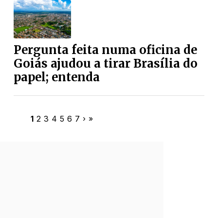
Pergunta feita numa oficina de
Goiás ajudou a tirar Brasília do
papel; entenda
1
2
3
4
5
6
7
›
»