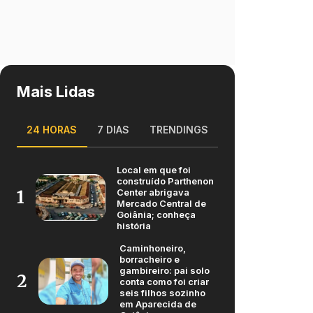
Mais Lidas
24 HORAS
7 DIAS
TRENDINGS
Local em que foi
construído Parthenon
Center abrigava
1
Mercado Central de
Goiânia; conheça
história
Caminhoneiro,
borracheiro e
gambireiro: pai solo
2
conta como foi criar
seis filhos sozinho
em Aparecida de