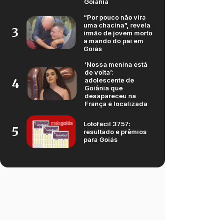
Goiânia
“Por pouco não vira
uma chacina”, revela
3
irmão de jovem morto
a mando do pai em
Goiás
‘Nossa menina está
de volta’:
adolescente de
4
Goiânia que
desapareceu na
França é localizada
Lotofácil 3757:
5
resultado e prêmios
para Goiás