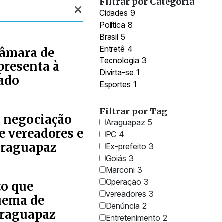
Filtrar por Categoria
Cidades
9
Política
8
Brasil
5
Entretê
4
Câmara de
Tecnologia
3
presenta à
Divirta-se
1
rado
Esportes
1
Filtrar por Tag
 negociação
Araguapaz
5
e vereadores e
PC
4
 Araguapaz
Ex-prefeito
3
Goiás
3
Marconi
3
Operação
3
to que
vereadores
3
uema de
Denúncia
2
Araguapaz
Entretenimento
2