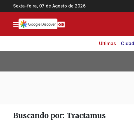
Ir direto pro conteúdo
Sexta-feira, 07 de Agosto de 2026
Últimas
Cida
Buscando por: Tractamus