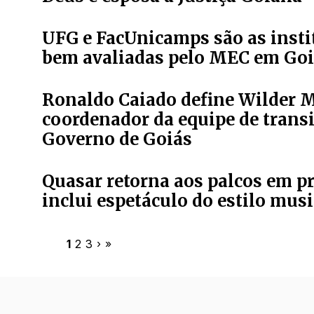
UFG e FacUnicamps são as insti
bem avaliadas pelo MEC em Go
Ronaldo Caiado define Wilder 
coordenador da equipe de trans
Governo de Goiás
Quasar retorna aos palcos em pr
inclui espetáculo do estilo musi
1
2
3
›
»