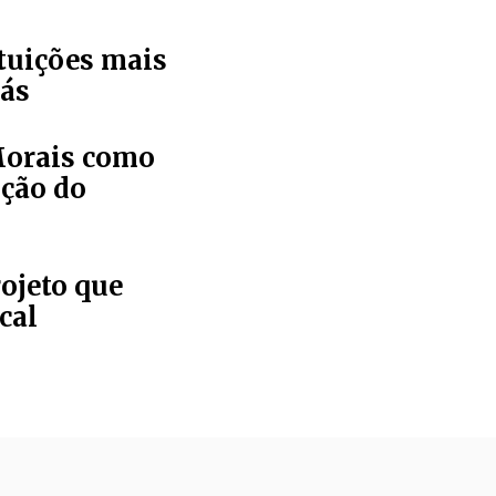
tuições mais
iás
Morais como
ição do
ojeto que
cal