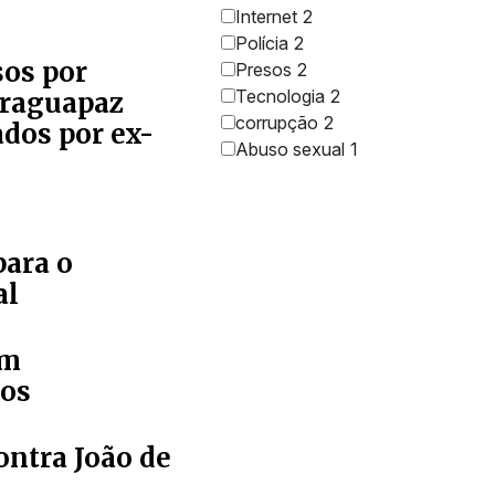
Internet
2
Polícia
2
sos por
Presos
2
Tecnologia
2
Araguapaz
corrupção
2
dos por ex-
Abuso sexual
1
para o
al
em
sos
ontra João de