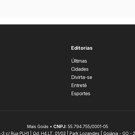
Editorias
Últimas
Cidades
Divirta-se
Entretê
Esportes
Mais Goiás •
CNPJ:
55.794.755/0001-05
L-3 c/ Rua PLH1 | Qd. H4 LT. 01/03 | Park Lozandes | Goiânia - GO -