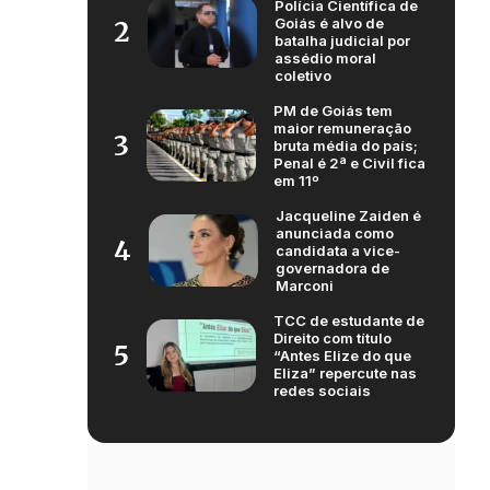
Polícia Científica de
Goiás é alvo de
2
batalha judicial por
assédio moral
coletivo
PM de Goiás tem
maior remuneração
3
bruta média do país;
Penal é 2ª e Civil fica
em 11º
Jacqueline Zaiden é
anunciada como
4
candidata a vice-
governadora de
Marconi
TCC de estudante de
Direito com título
5
“Antes Elize do que
Eliza” repercute nas
redes sociais