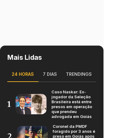
Mais Lidas
24 HORAS
7 DIAS
TRENDINGS
Caso Naskar: Ex-
jogador da Seleção
Brasileira está entre
1
presos em operação
que prendeu
advogada em Goiás
Coronel da PMDF
foragido por 3 anos é
2
preso em Goiás após