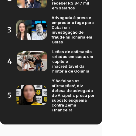
receber R$ 847 mil
em salários
Advogada é presa e
empresário foge para
Dubai em
3
investigação de
fraude milionária em
Goiás
Leões de estimação
criados em casa: um
4
capítulo
inacreditável da
história de Goiânia
‘São falsas as
afirmações’, diz
defesa de advogada
5
de Anápolis presa por
suposto esquema
contra Zema
Financeira