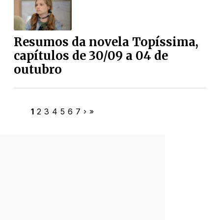
Resumos da novela Topíssima,
capítulos de 30/09 a 04 de
outubro
1
2
3
4
5
6
7
›
»