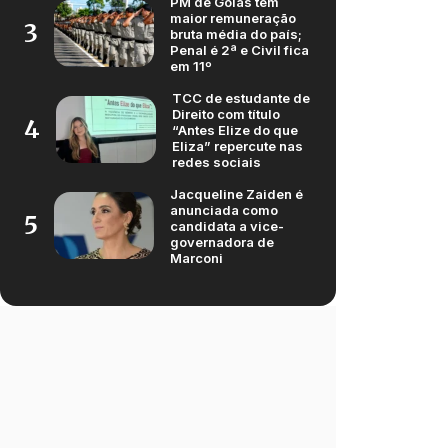
PM de Goiás tem
maior remuneração
3
bruta média do país;
Penal é 2ª e Civil fica
em 11º
TCC de estudante de
Direito com título
4
“Antes Elize do que
Eliza” repercute nas
redes sociais
Jacqueline Zaiden é
anunciada como
5
candidata a vice-
governadora de
Marconi