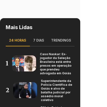
Mais Lidas
24 HORAS
7 DIAS
TRENDINGS
Caso Naskar: Ex-
jogador da Seleção
Brasileira está entre
1
presos em operação
que prendeu
advogada em Goiás
Superintendente da
Polícia Científica de
Goiás é alvo de
2
batalha judicial por
assédio moral
coletivo