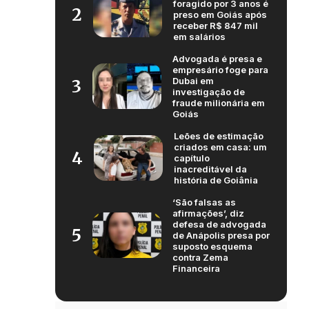
foragido por 3 anos é
2
preso em Goiás após
receber R$ 847 mil
em salários
Advogada é presa e
empresário foge para
Dubai em
3
investigação de
fraude milionária em
Goiás
Leões de estimação
criados em casa: um
4
capítulo
inacreditável da
história de Goiânia
‘São falsas as
afirmações’, diz
defesa de advogada
5
de Anápolis presa por
suposto esquema
contra Zema
Financeira