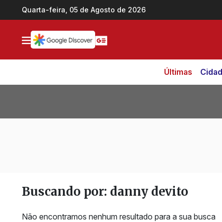
Ir direto pro conteúdo
Quarta-feira, 05 de Agosto de 2026
Últimas
Cida
Buscando por: danny devito
Não encontramos nenhum resultado para a sua busca