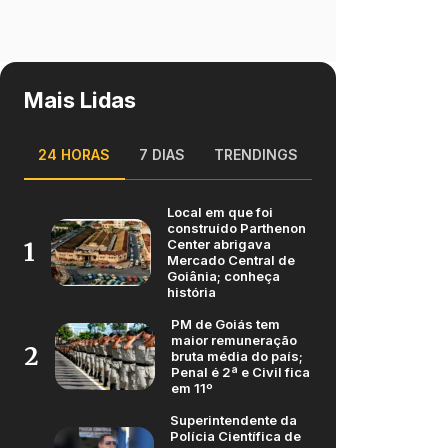
Mais Lidas
24 HORAS
7 DIAS
TRENDINGS
Local em que foi
construído Parthenon
Center abrigava
1
Mercado Central de
Goiânia; conheça
história
PM de Goiás tem
maior remuneração
2
bruta média do país;
Penal é 2ª e Civil fica
em 11º
Superintendente da
Polícia Científica de