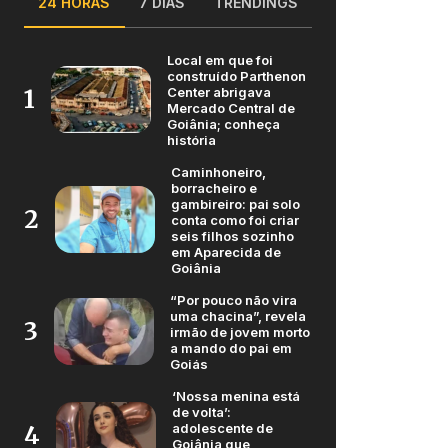
24 HORAS
7 DIAS
TRENDINGS
Local em que foi
construído Parthenon
Center abrigava
1
Mercado Central de
Goiânia; conheça
história
Caminhoneiro,
borracheiro e
gambireiro: pai solo
2
conta como foi criar
seis filhos sozinho
em Aparecida de
Goiânia
“Por pouco não vira
uma chacina”, revela
3
irmão de jovem morto
a mando do pai em
Goiás
‘Nossa menina está
de volta’:
adolescente de
4
Goiânia que