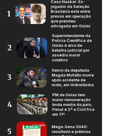
Caso Naskar: Ex-
jogador da Seleção
Brasileira está entre
1
presos em operação
que prendeu
advogada em Goiás
Superintendente da
Polícia Científica de
Goiás é alvo de
2
batalha judicial por
assédio moral
coletivo
Genro da deputada
Magda Mofatto morre
3
após acidente de
moto, em Hidrolândia
PM de Goiás tem
maior remuneração
4
bruta média do país;
Penal é 2ª e Civil fica
em 11º
Mega-Sena 3040:
5
resultado e prêmios