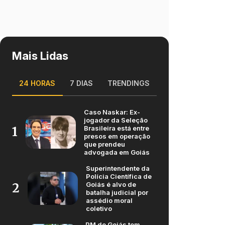
Mais Lidas
24 HORAS
7 DIAS
TRENDINGS
Caso Naskar: Ex-
jogador da Seleção
Brasileira está entre
1
presos em operação
que prendeu
advogada em Goiás
Superintendente da
Polícia Científica de
Goiás é alvo de
2
batalha judicial por
assédio moral
coletivo
PM de Goiás tem