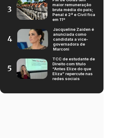
maior remuneração
3
bruta média do país;
Penal é 2ª e Civil fica
em 11º
Jacqueline Zaiden é
anunciada como
4
candidata a vice-
governadora de
Marconi
TCC de estudante de
Direito com título
5
“Antes Elize do que
Eliza” repercute nas
redes sociais