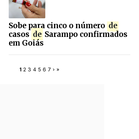
Sobe para cinco o número
de
casos
de
Sarampo confirmados
em Goiás
1
2
3
4
5
6
7
›
»