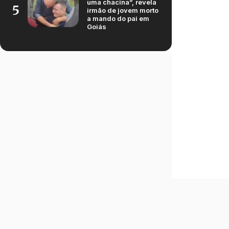
uma chacina”, revela
5
irmão de jovem morto
a mando do pai em
Goiás