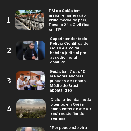
PM de Goiás tem
maior remuneração
1
bruta média do país;
Penal é 2ª e Civil fica
em 11º
Superintendente da
Polícia Científica de
Goiás é alvo de
2
batalha judicial por
assédio moral
coletivo
Goiás tem 7 das 10
melhores escolas
3
públicas de Ensino
Médio do Brasil,
aponta Ideb
Ciclone-bomba muda
o tempo em Goiás
4
com ventos de até 60
km/h neste fim de
semana
“Por pouco não vira