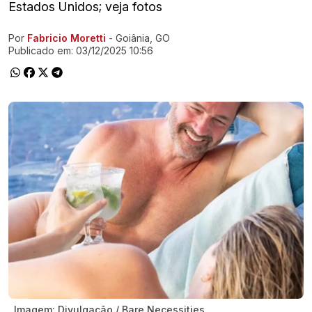
Estados Unidos; veja fotos
Por
Fabricio Moretti
- Goiânia, GO
Ir direto pra matéria
Publicado em:
03/12/2025 10:56
Imagem: Divulgação / Bare Necessities