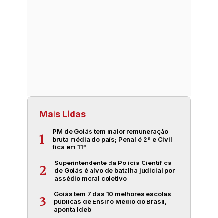
Mais Lidas
PM de Goiás tem maior remuneração
1
bruta média do país; Penal é 2ª e Civil
fica em 11º
Superintendente da Polícia Científica
2
de Goiás é alvo de batalha judicial por
assédio moral coletivo
Goiás tem 7 das 10 melhores escolas
3
públicas de Ensino Médio do Brasil,
aponta Ideb