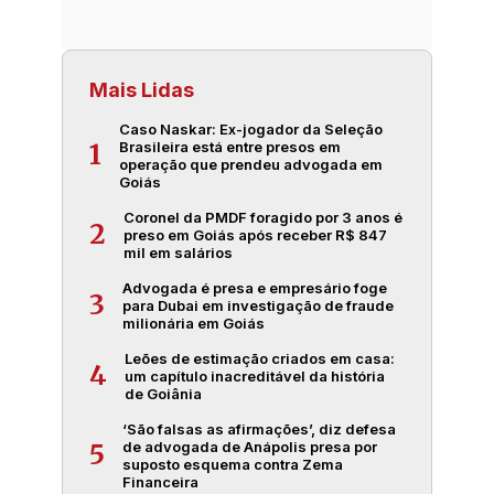
Mais Lidas
Caso Naskar: Ex-jogador da Seleção
Brasileira está entre presos em
1
operação que prendeu advogada em
Goiás
Coronel da PMDF foragido por 3 anos é
2
preso em Goiás após receber R$ 847
mil em salários
Advogada é presa e empresário foge
3
para Dubai em investigação de fraude
milionária em Goiás
Leões de estimação criados em casa:
4
um capítulo inacreditável da história
de Goiânia
‘São falsas as afirmações’, diz defesa
de advogada de Anápolis presa por
5
suposto esquema contra Zema
Financeira