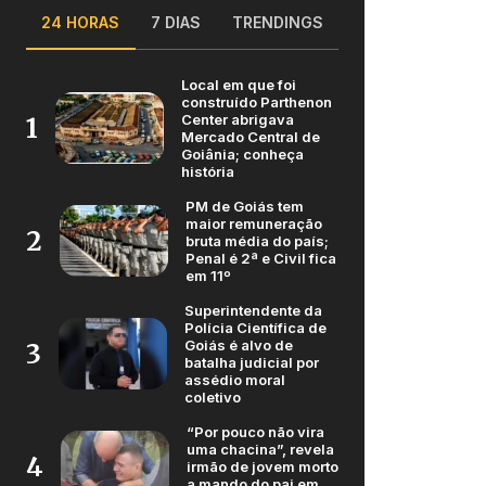
24 HORAS
7 DIAS
TRENDINGS
Local em que foi
construído Parthenon
Center abrigava
1
Mercado Central de
Goiânia; conheça
história
PM de Goiás tem
maior remuneração
2
bruta média do país;
Penal é 2ª e Civil fica
em 11º
Superintendente da
Polícia Científica de
Goiás é alvo de
3
batalha judicial por
assédio moral
coletivo
“Por pouco não vira
uma chacina”, revela
4
irmão de jovem morto
a mando do pai em