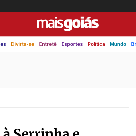
des
Divirta-se
Entretê
Esportes
Política
Mundo
Br
 à Serrinha e