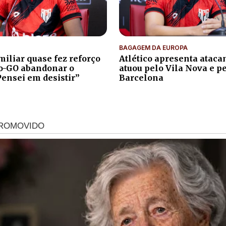
BAGAGEM DA EUROPA
iliar quase fez reforço
Atlético apresenta atacan
co-GO abandonar o
atuou pelo Vila Nova e p
Pensei em desistir”
Barcelona