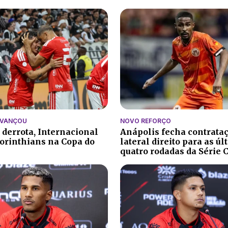
AVANÇOU
NOVO REFORÇO
 derrota, Internacional
Anápolis fecha contrata
orinthians na Copa do
lateral direito para as ú
quatro rodadas da Série 