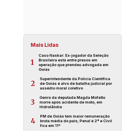
Mais Lidas
Caso Naskar: Ex-jogador da Seleção
Brasileira está entre presos em
1
operação que prendeu advogada em
Goiás
Superintendente da Polícia Científica
2
de Goiás é alvo de batalha judicial por
assédio moral coletivo
Genro da deputada Magda Mofatto
3
morre após acidente de moto, em
Hidrolândia
PM de Goiás tem maior remuneração
4
bruta média do país; Penal é 2ª e Civil
fica em 11º