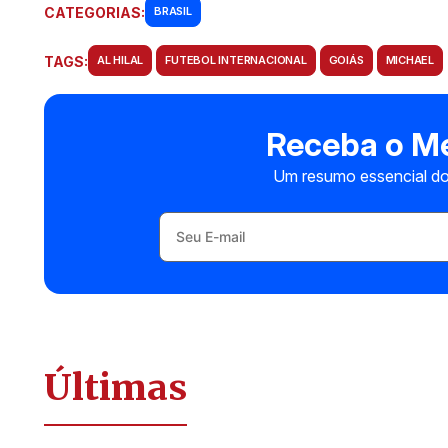
CATEGORIAS:
BRASIL
TAGS:
AL HILAL
FUTEBOL INTERNACIONAL
GOIÁS
MICHAEL
Receba o Me
Um resumo essencial do
Últimas