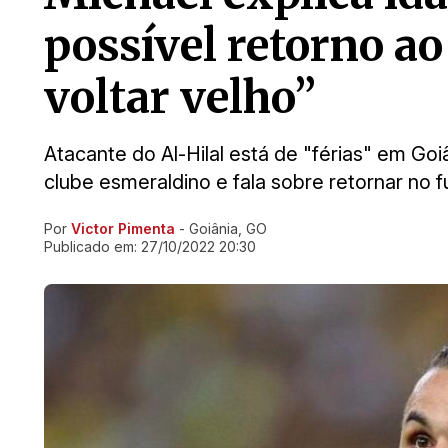
possível retorno ao
voltar velho”
Atacante do Al-Hilal está de "férias" em Goi
clube esmeraldino e fala sobre retornar no f
Por
Victor Pimenta
- Goiânia, GO
Ir direto pra matéria
Publicado em:
27/10/2022 20:30