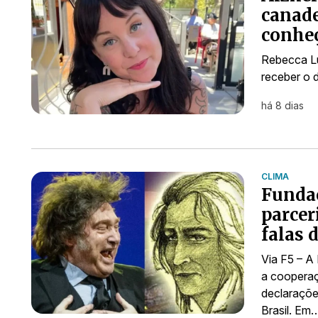
canade
conhe
Rebecca Lu
receber o 
há 8 dias
CLIMA
Fundaç
parcer
falas 
Via F5 – A
a cooperaç
declaraçõe
Brasil. Em