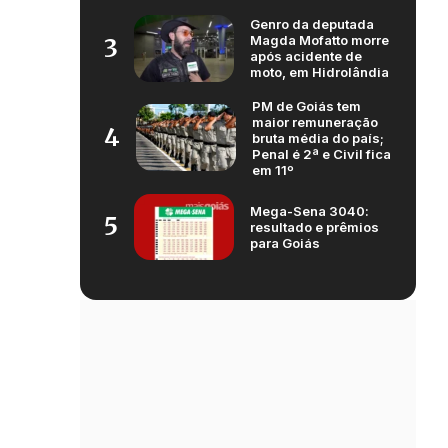
Genro da deputada
Magda Mofatto morre
3
após acidente de
moto, em Hidrolândia
PM de Goiás tem
maior remuneração
4
bruta média do país;
Penal é 2ª e Civil fica
em 11º
Mega-Sena 3040:
5
resultado e prêmios
para Goiás