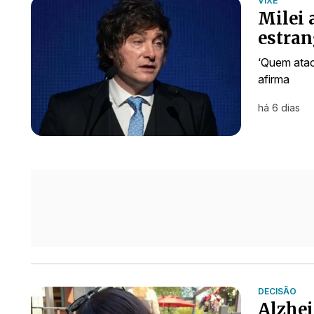
VIXE
Milei 
estran
‘Quem atac
afirma
há 6 dias
DECISÃO
Alzhei