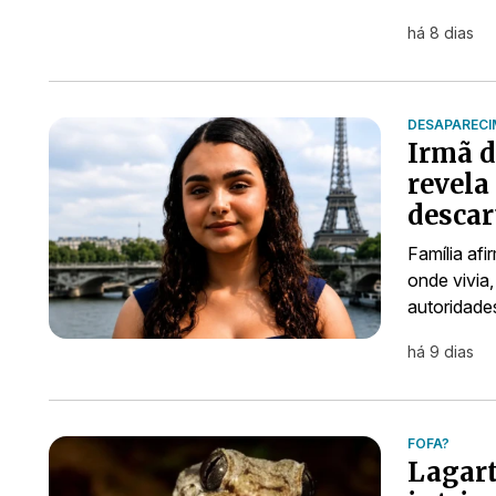
há 8 dias
DESAPAREC
Irmã d
revela
descar
Família af
onde vivia
autoridade
há 9 dias
FOFA?
Lagart