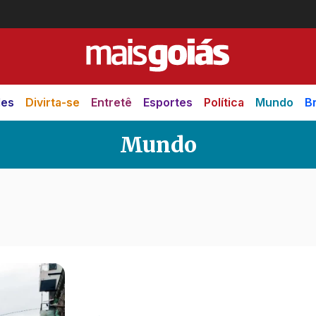
des
Divirta-se
Entretê
Esportes
Política
Mundo
Br
Mundo