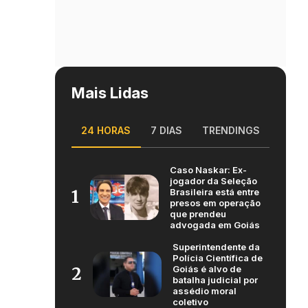
Mais Lidas
24 HORAS
7 DIAS
TRENDINGS
Caso Naskar: Ex-
jogador da Seleção
Brasileira está entre
1
presos em operação
que prendeu
advogada em Goiás
Superintendente da
Polícia Científica de
Goiás é alvo de
2
batalha judicial por
assédio moral
coletivo