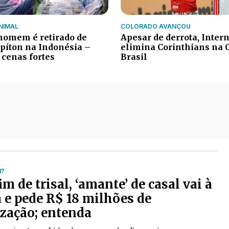
NIMAL
COLORADO AVANÇOU
homem é retirado de
Apesar de derrota, Inter
 píton na Indonésia –
elimina Corinthians na 
 cenas fortes
Brasil
M?
im de trisal, ‘amante’ de casal vai à
a e pede R$ 18 milhões de
zação; entenda