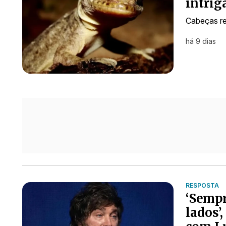
intrig
Cabeças r
há 9 dias
RESPOSTA
‘Sempr
lados’