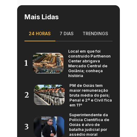
Mais Lidas
24 HORAS
7 DIAS
TRENDINGS
Local em que foi
construído Parthenon
Center abrigava
1
Mercado Central de
Goiânia; conheça
história
PM de Goiás tem
maior remuneração
2
bruta média do país;
Penal é 2ª e Civil fica
em 11º
Superintendente da
Polícia Científica de
Goiás é alvo de
3
batalha judicial por
assédio moral