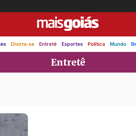
des
Divirta-se
Entretê
Esportes
Política
Mundo
Br
Entretê
ê