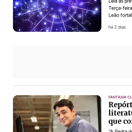
Leia as pr
Terça-feir
Leão forta
há 2 dias
FANTASIA C
Repórt
litera
que co
“A Pedra do