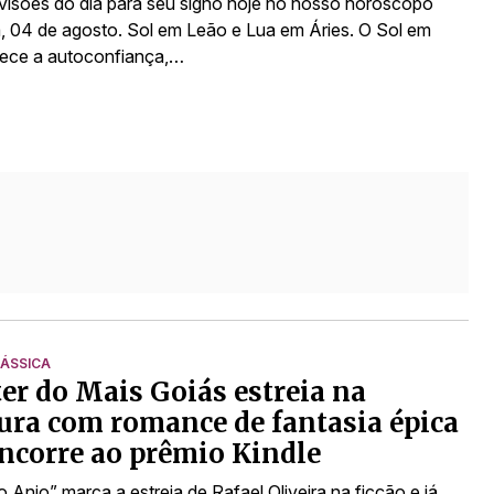
evisões do dia para seu signo hoje no nosso horóscopo
a, 04 de agosto. Sol em Leão e Lua em Áries. O Sol em
lece a autoconfiança,…
LÁSSICA
er do Mais Goiás estreia na
tura com romance de fantasia épica
ncorre ao prêmio Kindle
 Anjo” marca a estreia de Rafael Oliveira na ficção e já