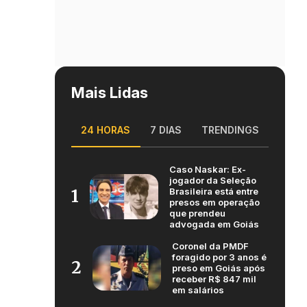
Mais Lidas
24 HORAS
7 DIAS
TRENDINGS
Caso Naskar: Ex-
jogador da Seleção
Brasileira está entre
1
presos em operação
que prendeu
advogada em Goiás
Coronel da PMDF
foragido por 3 anos é
2
preso em Goiás após
receber R$ 847 mil
em salários