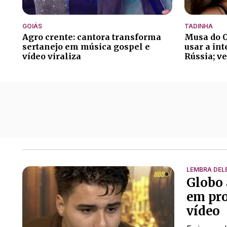
GOIÁS
TADINHA
Agro crente: cantora transforma
Musa do O
sertanejo em música gospel e
usar a int
vídeo viraliza
Rússia; ve
Todas as notícias de Entretê
LEMBRA DEL
Globo 
em pro
vídeo