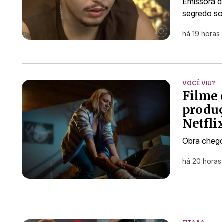
Emissora d
segredo so
há 19 horas
VOCÊ VIU?
Filme 
produç
Netfli
Obra chego
há 20 horas