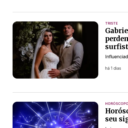
TRISTE
Gabrie
perdem
surfis
Influencia
há 1 dias
HORÓSCOP
Horósc
seu si