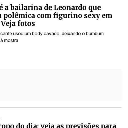
 a bailarina de Leonardo que
 polêmica com figurino sexy em
Veja fotos
lcante usou um body cavado, deixando o bumbum
 à mostra
O
opo do dia: veja as previsões para