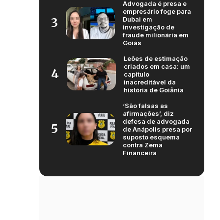
Advogada é presa e
empresário foge para
Dubai em
3
investigação de
fraude milionária em
Goiás
Leões de estimação
criados em casa: um
4
capítulo
inacreditável da
história de Goiânia
‘São falsas as
afirmações’, diz
defesa de advogada
5
de Anápolis presa por
suposto esquema
contra Zema
Financeira