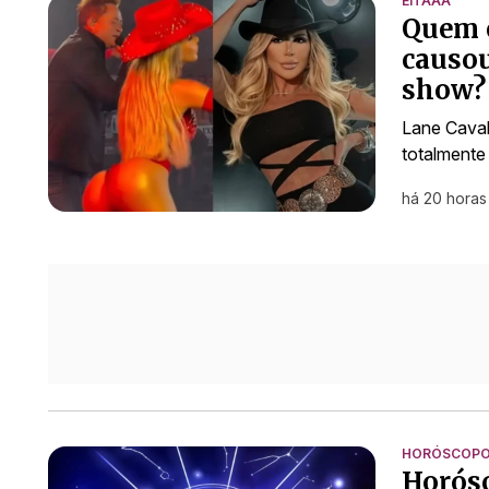
EITAAA
Quem é
causou
show? 
Lane Cava
totalmente
há 20 horas
HORÓSCOP
Horósc