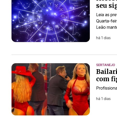
seu si
Leia as pr
Quarta-fei
Leão mant
há 1 dias
SERTANEJO
Bailar
com fi
Profission
há 1 dias