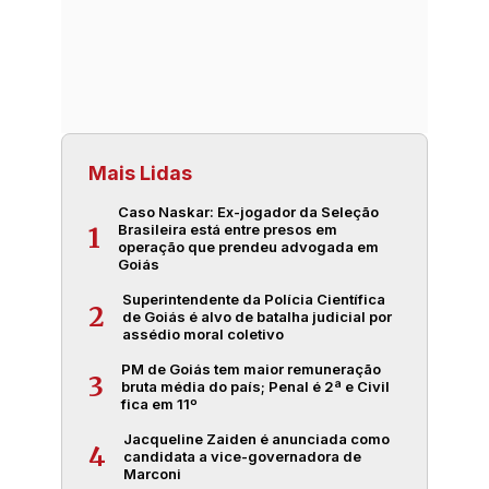
Mais Lidas
Caso Naskar: Ex-jogador da Seleção
Brasileira está entre presos em
1
operação que prendeu advogada em
Goiás
Superintendente da Polícia Científica
2
de Goiás é alvo de batalha judicial por
assédio moral coletivo
PM de Goiás tem maior remuneração
3
bruta média do país; Penal é 2ª e Civil
fica em 11º
Jacqueline Zaiden é anunciada como
4
candidata a vice-governadora de
Marconi