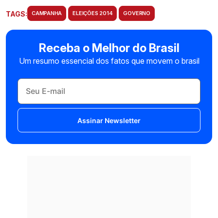
TAGS:
CAMPANHA
ELEIÇÕES 2014
GOVERNO
Receba o Melhor do Brasil
Um resumo essencial dos fatos que movem o brasil
Assinar Newsletter