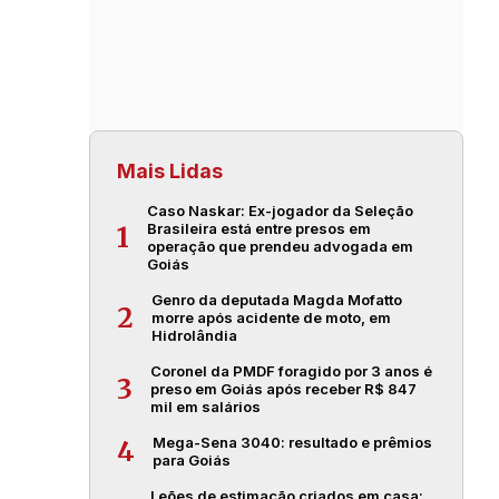
Mais Lidas
Caso Naskar: Ex-jogador da Seleção
Brasileira está entre presos em
1
operação que prendeu advogada em
Goiás
Genro da deputada Magda Mofatto
2
morre após acidente de moto, em
Hidrolândia
Coronel da PMDF foragido por 3 anos é
3
preso em Goiás após receber R$ 847
mil em salários
Mega-Sena 3040: resultado e prêmios
4
para Goiás
Leões de estimação criados em casa: