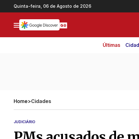
Ir direto pro conteúdo
Quinta-feira, 06 de Agosto de 2026
Últimas
Cida
Home
>
Cidades
JUDICIÁRIO
PMs acusados de m