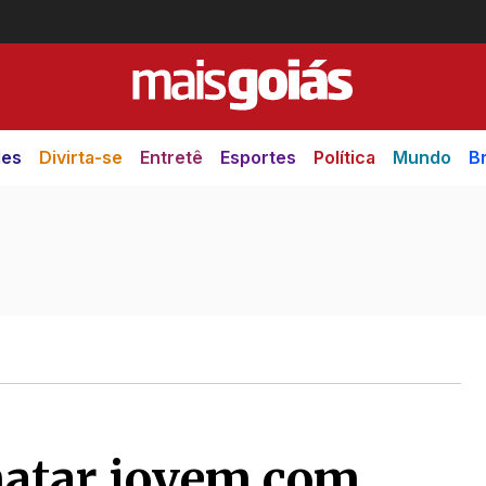
des
Divirta-se
Entretê
Esportes
Política
Mundo
Br
atar jovem com