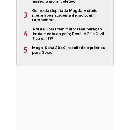
assédio moral coletivo
Genro da deputada Magda Mofatto
3
morre após acidente de moto, em
Hidrolândia
PM de Goiás tem maior remuneração
4
bruta média do país; Penal é 2ª e Civil
fica em 11º
Mega-Sena 3040: resultado e prêmios
5
para Goiás