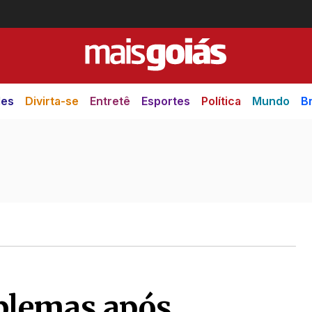
des
Divirta-se
Entretê
Esportes
Política
Mundo
Br
blemas após