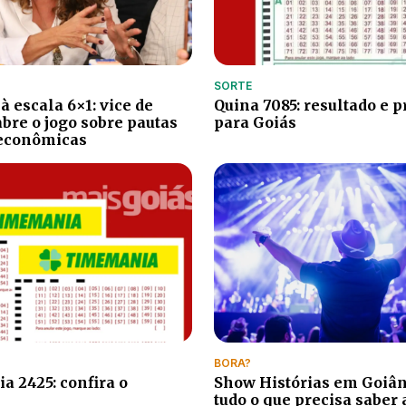
SORTE
à escala 6×1: vice de
Quina 7085: resultado e 
bre o jogo sobre pautas
para Goiás
 econômicas
BORA?
 2425: confira o
Show Histórias em Goiâni
tudo o que precisa saber 