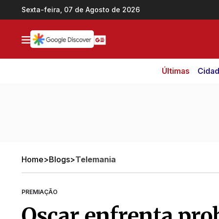
Ir direto pro conteúdo
Sexta-feira, 07 de Agosto de 2026
Últimas
Cida
Home
>
Blogs
>
Telemania
PREMIAÇÃO
Oscar enfrenta pro