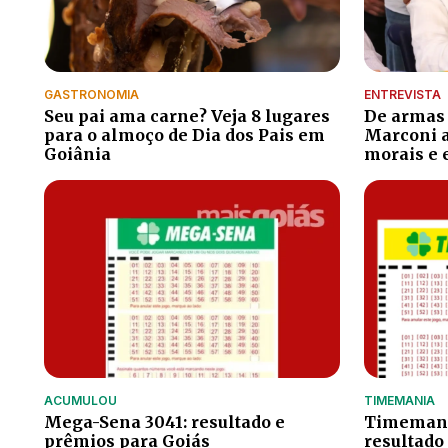
GASTRONOMIA
ENTREVISTA
Seu pai ama carne? Veja 8 lugares
De armas 
para o almoço de Dia dos Pais em
Marconi a
Goiânia
morais e
ACUMULOU
TIMEMANIA
Mega-Sena 3041: resultado e
Timemania
prêmios para Goiás
resultado