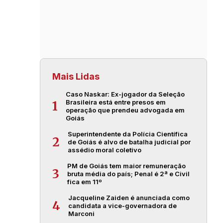
Mais Lidas
Caso Naskar: Ex-jogador da Seleção
Brasileira está entre presos em
1
operação que prendeu advogada em
Goiás
Superintendente da Polícia Científica
2
de Goiás é alvo de batalha judicial por
assédio moral coletivo
PM de Goiás tem maior remuneração
3
bruta média do país; Penal é 2ª e Civil
fica em 11º
Jacqueline Zaiden é anunciada como
4
candidata a vice-governadora de
Marconi