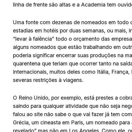
linha de frente são altas e a Academia tem ouvi
Uma fonte com dezenas de nomeados em todo o 
estadias em hotéis por duas semanas, ou mais, in
“levar à falência” todo o orçamento das empresa
alguns nomeados que estão trabalhando em outros
poderia significar encerrar suas produções na ma
quarentena que teriam que ocorrer tanto na saíd
internacionais, muitos deles como Itália, França
severas restrições à viagens.
O Reino Unido, por exemplo, está prestes a cobr
saindo para qualquer atividade que não seja negó
falou ao site não sabe o que vai fazer já tem c
Grécia, um cineasta em Paris, um nomeado para a
revelado” mas não em Los Angeles. Como ele, o