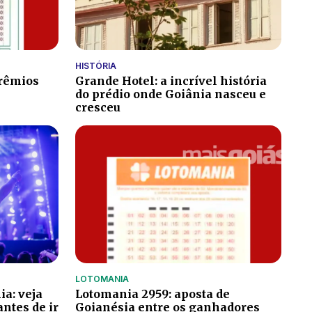
HISTÓRIA
prêmios
Grande Hotel: a incrível história
do prédio onde Goiânia nasceu e
cresceu
LOTOMANIA
a: veja
Lotomania 2959: aposta de
antes de ir
Goianésia entre os ganhadores