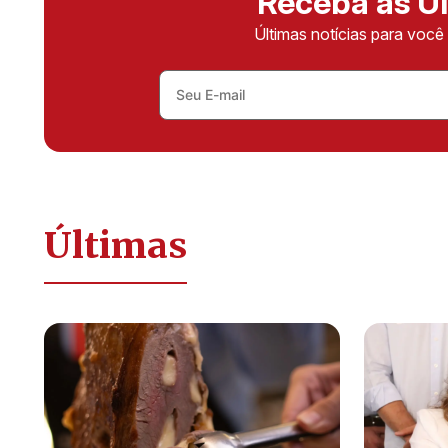
Receba as Úl
Últimas notícias para voc
Últimas