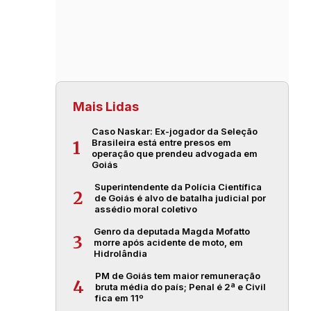
Mais Lidas
Caso Naskar: Ex-jogador da Seleção
Brasileira está entre presos em
1
operação que prendeu advogada em
Goiás
Superintendente da Polícia Científica
2
de Goiás é alvo de batalha judicial por
assédio moral coletivo
Genro da deputada Magda Mofatto
3
morre após acidente de moto, em
Hidrolândia
PM de Goiás tem maior remuneração
4
bruta média do país; Penal é 2ª e Civil
fica em 11º