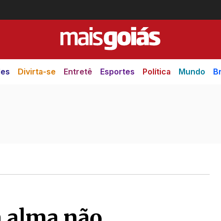
des
Divirta-se
Entretê
Esportes
Política
Mundo
Br
a alma não