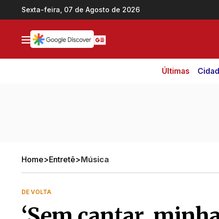
Ir direto pro conteúdo
Sexta-feira, 07 de Agosto de 2026
Últimas
Cida
Home
>
Entretê
>
Música
DE VOLTA
‘Sem cantar, minh