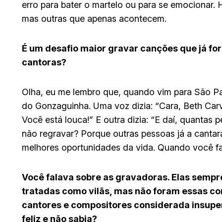
erro para bater o martelo ou para se emocionar
mas outras que apenas acontecem.
É um desafio maior gravar canções que já f
cantoras?
Olha, eu me lembro que, quando vim para São P
do Gonzaguinha. Uma voz dizia: “Cara, Beth Car
Você está louca!” E outra dizia: “E daí, quanta
não regravar? Porque outras pessoas já a cantara
melhores oportunidades da vida. Quando você faz 
Você falava sobre as gravadoras. Elas sempr
tratadas como vilãs, mas não foram essas c
cantores e compositores considerada insuperá
feliz e não sabia?