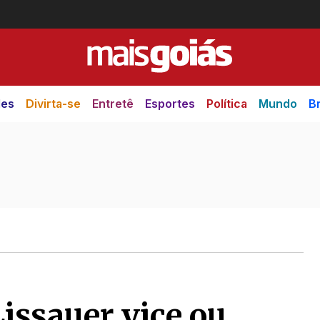
des
Divirta-se
Entretê
Esportes
Política
Mundo
Br
issauer vice ou