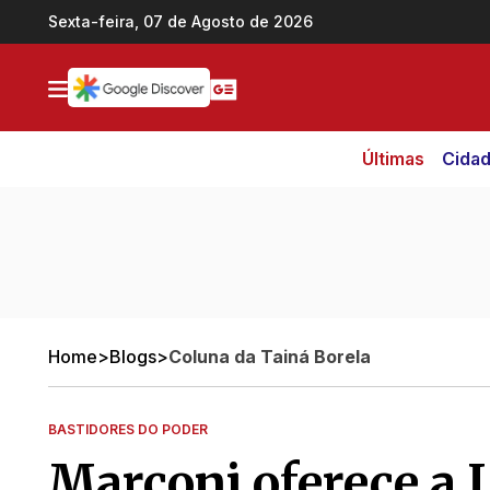
Ir direto pro conteúdo
Sexta-feira, 07 de Agosto de 2026
Últimas
Cida
Home
>
Blogs
>
Coluna da Tainá Borela
BASTIDORES DO PODER
Marconi oferece a L