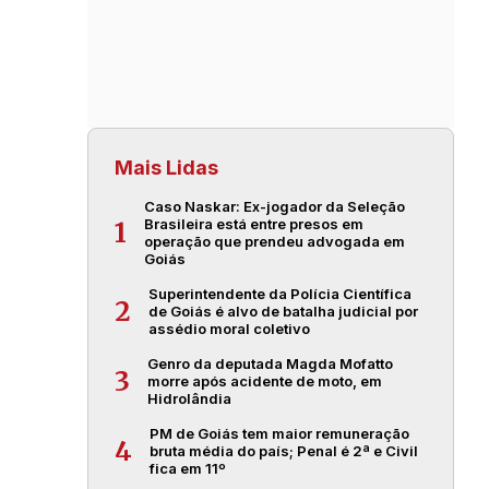
Mais Lidas
Caso Naskar: Ex-jogador da Seleção
Brasileira está entre presos em
1
operação que prendeu advogada em
Goiás
Superintendente da Polícia Científica
2
de Goiás é alvo de batalha judicial por
assédio moral coletivo
Genro da deputada Magda Mofatto
3
morre após acidente de moto, em
Hidrolândia
PM de Goiás tem maior remuneração
4
bruta média do país; Penal é 2ª e Civil
fica em 11º