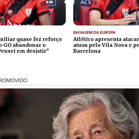
BAGAGEM DA EUROPA
iliar quase fez reforço
Atlético apresenta atacan
co-GO abandonar o
atuou pelo Vila Nova e p
Pensei em desistir”
Barcelona