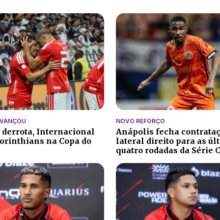
AVANÇOU
NOVO REFORÇO
 derrota, Internacional
Anápolis fecha contrata
orinthians na Copa do
lateral direito para as ú
quatro rodadas da Série 