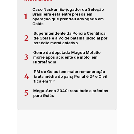
Caso Naskar: Ex-jogador da Seleção
Brasileira está entre presos em
1
operação que prendeu advogada em
Goiás
Superintendente da Polícia Científica
2
de Goiás é alvo de batalha judicial por
assédio moral coletivo
Genro da deputada Magda Mofatto
3
morre após acidente de moto, em
Hidrolândia
PM de Goiás tem maior remuneração
4
bruta média do país; Penal é 2ª e Civil
fica em 11º
Mega-Sena 3040: resultado e prêmios
5
para Goiás