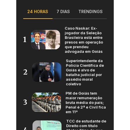
24 HORAS
7 DIAS
TRENDINGS
Caso Naskar: Ex-
jogador da Seleção
Brasileira está entre
1
presos em operação
que prendeu
advogada em Goiás
Superintendente da
Polícia Científica de
Goiás é alvo de
2
batalha judicial por
assédio moral
coletivo
PM de Goiás tem
maior remuneração
3
bruta média do país;
Penal é 2ª e Civil fica
em 11º
TCC de estudante de
Direito com título