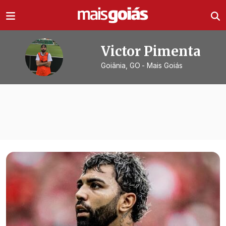
Ir direto pro conteúdo
Victor Pimenta
Goiânia, GO
- Mais Goiás
Todas as notícias de
Victor Pimenta