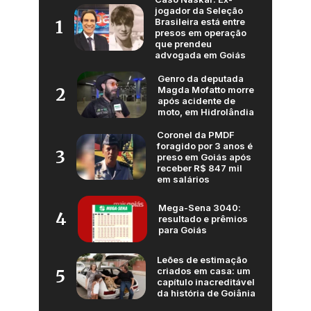
jogador da Seleção
Brasileira está entre
1
presos em operação
que prendeu
advogada em Goiás
Genro da deputada
Magda Mofatto morre
2
após acidente de
moto, em Hidrolândia
Coronel da PMDF
foragido por 3 anos é
3
preso em Goiás após
receber R$ 847 mil
em salários
Mega-Sena 3040:
4
resultado e prêmios
para Goiás
Leões de estimação
criados em casa: um
5
capítulo inacreditável
da história de Goiânia