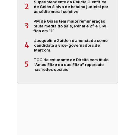
Superintendente da Polícia Científica
2
de Goiás é alvo de batalha judicial por
assédio moral coletivo
PM de Goiás tem maior remuneração
3
bruta média do país; Penal é 2ª e Civil
fica em 11º
Jacqueline Zaiden é anunciada como
4
candidata a vice-governadora de
Marconi
TCC de estudante de Direito com título
5
“Antes Elize do que Eliza” repercute
nas redes sociais