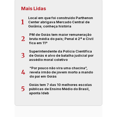
Mais Lidas
Local em que foi construído Parthenon
1
Center abrigava Mercado Central de
Goiânia; conheça história
PM de Goiás tem maior remuneração
2
bruta média do país; Penal é 2ª e Civil
fica em 11º
Superintendente da Polícia Científica
3
de Goiás é alvo de batalha judicial por
assédio moral coletivo
“Por pouco não vira uma chacina”,
4
revela irmão de jovem morto a mando
do pai em Goiás
Goiás tem 7 das 10 melhores escolas
5
públicas de Ensino Médio do Brasil,
aponta Ideb