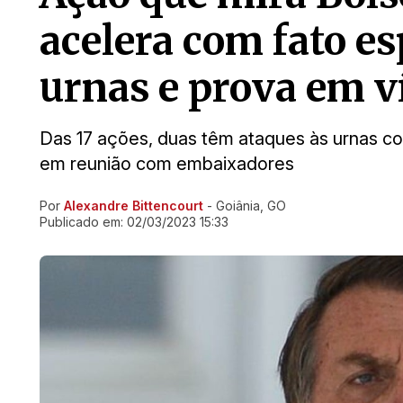
acelera com fato es
urnas e prova em v
Das 17 ações, duas têm ataques às urnas c
em reunião com embaixadores
Por
Alexandre Bittencourt
- Goiânia, GO
Ir direto pra matéria
Publicado em:
02/03/2023 15:33