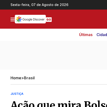
Ir direto pro conteúdo
Sexta-feira, 07 de Agosto de 2026
Últimas
Cida
Home
>
Brasil
JUSTIÇA
Ação que mira Bols