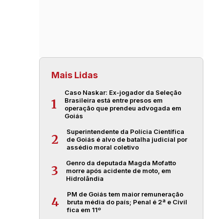
Mais Lidas
Caso Naskar: Ex-jogador da Seleção
Brasileira está entre presos em
1
operação que prendeu advogada em
Goiás
Superintendente da Polícia Científica
2
de Goiás é alvo de batalha judicial por
assédio moral coletivo
Genro da deputada Magda Mofatto
3
morre após acidente de moto, em
Hidrolândia
PM de Goiás tem maior remuneração
4
bruta média do país; Penal é 2ª e Civil
fica em 11º