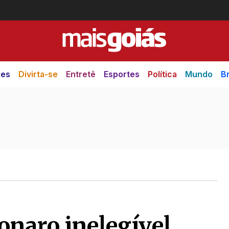
des
Divirta-se
Entretê
Esportes
Política
Mundo
Br
onaro inelegível