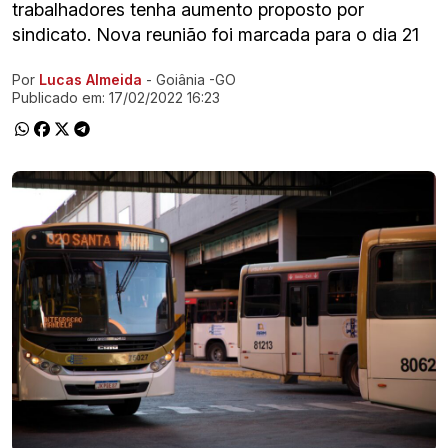
trabalhadores tenha aumento proposto por
sindicato. Nova reunião foi marcada para o dia 21
Por
Lucas Almeida
- Goiânia -GO
Ir direto pra matéria
Publicado em:
17/02/2022 16:23