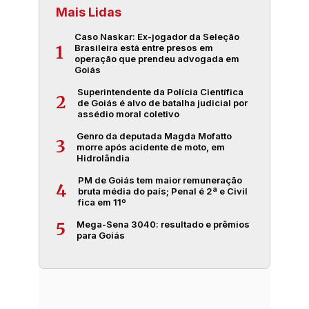
Mais Lidas
Caso Naskar: Ex-jogador da Seleção
Brasileira está entre presos em
1
operação que prendeu advogada em
Goiás
Superintendente da Polícia Científica
2
de Goiás é alvo de batalha judicial por
assédio moral coletivo
Genro da deputada Magda Mofatto
3
morre após acidente de moto, em
Hidrolândia
PM de Goiás tem maior remuneração
4
bruta média do país; Penal é 2ª e Civil
fica em 11º
Mega-Sena 3040: resultado e prêmios
5
para Goiás