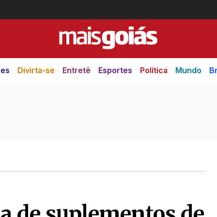
des
Divirta-se
Entretê
Esportes
Política
Mundo
Br
a de suplementos de