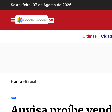
Ir direto pro conteúdo
Sexta-feira, 07 de Agosto de 2026
Últimas
Cida
Home
>
Brasil
SAÚDE
Anvisa proíbe vend