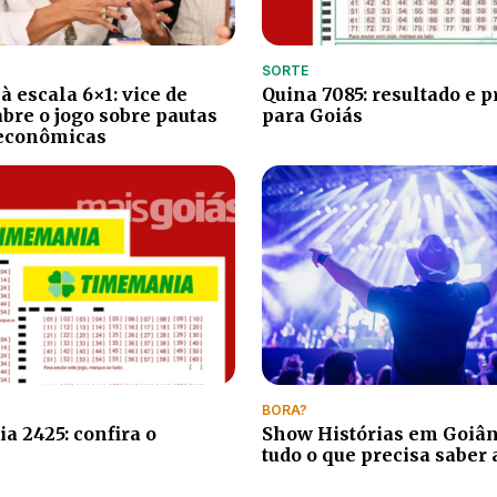
SORTE
à escala 6×1: vice de
Quina 7085: resultado e 
bre o jogo sobre pautas
para Goiás
 econômicas
BORA?
 2425: confira o
Show Histórias em Goiâni
tudo o que precisa saber 