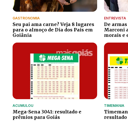
GASTRONOMIA
ENTREVISTA
Seu pai ama carne? Veja 8 lugares
De armas 
para o almoço de Dia dos Pais em
Marconi a
Goiânia
morais e
ACUMULOU
TIMEMANIA
Mega-Sena 3041: resultado e
Timemania
prêmios para Goiás
resultado