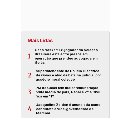
Mais Lidas
Caso Naskar: Ex-jogador da Seleção
Brasileira está entre presos em
1
operação que prendeu advogada em
Goiás
Superintendente da Polícia Científica
2
de Goiás é alvo de batalha judicial por
assédio moral coletivo
PM de Goiás tem maior remuneração
3
bruta média do país; Penal é 2ª e Civil
fica em 11º
Jacqueline Zaiden é anunciada como
4
candidata a vice-governadora de
Marconi