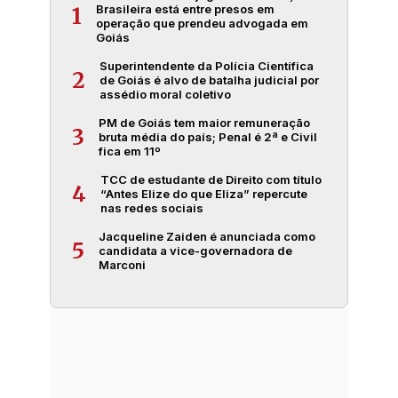
Brasileira está entre presos em
1
operação que prendeu advogada em
Goiás
Superintendente da Polícia Científica
2
de Goiás é alvo de batalha judicial por
assédio moral coletivo
PM de Goiás tem maior remuneração
3
bruta média do país; Penal é 2ª e Civil
fica em 11º
TCC de estudante de Direito com título
4
“Antes Elize do que Eliza” repercute
nas redes sociais
Jacqueline Zaiden é anunciada como
5
candidata a vice-governadora de
Marconi