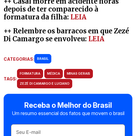
++ Casal morre em acidente horas
depois de ter comparecido à
formatura da filha:
LEIA
++ Relembre os barracos em que Zezé
Di Camargo se envolveu:
LEIA
CATEGORIAS:
BRASIL
FORMATURA
MÉDICA
MINAS GERAIS
TAGS:
ZEZÉ DI CAMARGO E LUCIANO
Receba o Melhor do Brasil
Um resumo essencial dos fatos que movem o brasil