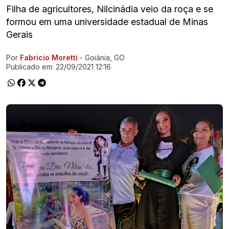
Filha de agricultores, Nilcinádia veio da roça e se
formou em uma universidade estadual de Minas
Gerais
Por
Fabricio Moretti
- Goiânia, GO
Ir direto pra matéria
Publicado em:
22/09/2021 12:16