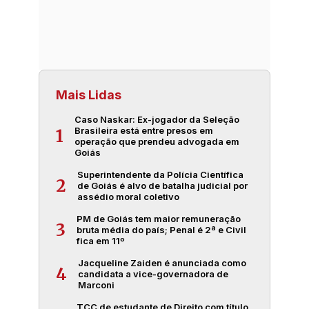
Mais Lidas
Caso Naskar: Ex-jogador da Seleção
Brasileira está entre presos em
1
operação que prendeu advogada em
Goiás
Superintendente da Polícia Científica
2
de Goiás é alvo de batalha judicial por
assédio moral coletivo
PM de Goiás tem maior remuneração
3
bruta média do país; Penal é 2ª e Civil
fica em 11º
Jacqueline Zaiden é anunciada como
4
candidata a vice-governadora de
Marconi
TCC de estudante de Direito com título