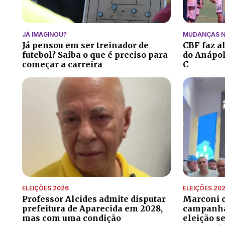
JÁ IMAGINOU?
MUDANÇAS N
Já pensou em ser treinador de
CBF faz a
futebol? Saiba o que é preciso para
do Anápoli
começar a carreira
C
ELEIÇÕES 2026
ELEIÇÕES 20
Professor Alcides admite disputar
Marconi 
prefeitura de Aparecida em 2028,
campanha 
mas com uma condição
eleição s