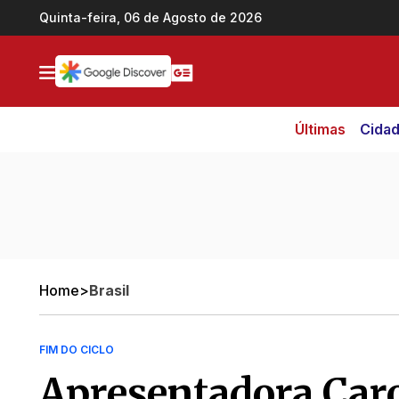
Ir direto pro conteúdo
Quinta-feira, 06 de Agosto de 2026
Últimas
Cida
Home
>
Brasil
FIM DO CICLO
Apresentadora Caro