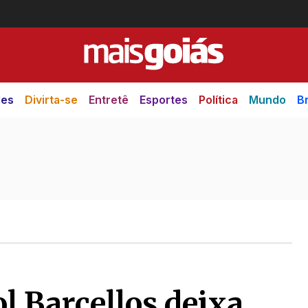
des
Divirta-se
Entretê
Esportes
Política
Mundo
Br
l Barcellos deixa