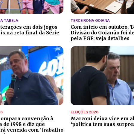
A TABELA
TERCEIRONA GOIANA
lterações em dois jogos
Com início em outubro, T
s na reta final da Série
Divisão do Goianão foi d
pela FGF; veja detalhes
26
ELEIÇÕES 2026
compara convenção à
Marconi deixa vice em ab
de 1998 e diz que
‘política tem suas surpre
erá vencida com ‘trabalho