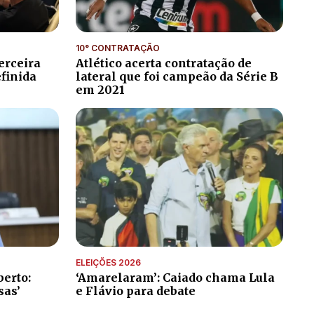
10° CONTRATAÇÃO
erceira
Atlético acerta contratação de
efinida
lateral que foi campeão da Série B
em 2021
ELEIÇÕES 2026
erto:
‘Amarelaram’: Caiado chama Lula
sas’
e Flávio para debate