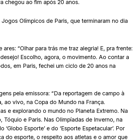
ra chegou ao fim após 20 anos.
s Jogos Olímpicos de Paris, que terminaram no dia
es: “Olhar para trás me traz alegria! E, pra frente:
u desejo! Escolho, agora, o movimento. Ao contar a
odos, em Paris, fechei um ciclo de 20 anos na
gens pela emissora: “Da reportagem de campo à
na, ao vivo, na Copa do Mundo na França.
as e explorando o mundo no Planeta Extremo. Na
 Tóquio e Paris. Nas Olimpíadas de Inverno, na
do ‘Globo Esporte’ e do ‘Esporte Espetacular’. Por
ça do esporte, o respeito aos atletas e o amor que