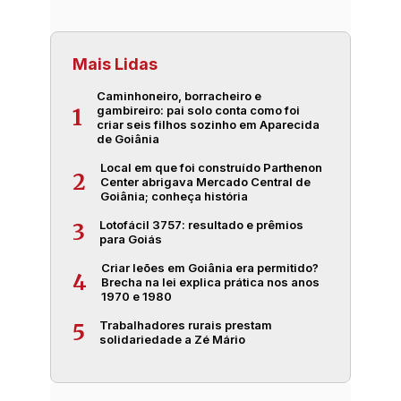
Mais Lidas
Caminhoneiro, borracheiro e
gambireiro: pai solo conta como foi
1
criar seis filhos sozinho em Aparecida
de Goiânia
Local em que foi construído Parthenon
2
Center abrigava Mercado Central de
Goiânia; conheça história
Lotofácil 3757: resultado e prêmios
3
para Goiás
Criar leões em Goiânia era permitido?
4
Brecha na lei explica prática nos anos
1970 e 1980
Trabalhadores rurais prestam
5
solidariedade a Zé Mário