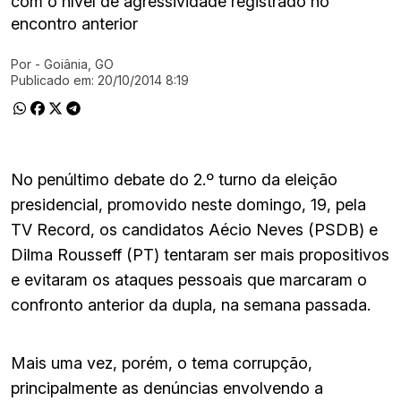
com o nível de agressividade registrado no
encontro anterior
Por
- Goiânia, GO
Ir direto pra matéria
Publicado em:
20/10/2014 8:19
No penúltimo debate do 2.º turno da eleição
presidencial, promovido neste domingo, 19, pela
TV Record, os candidatos Aécio Neves (PSDB) e
Dilma Rousseff (PT) tentaram ser mais propositivos
e evitaram os ataques pessoais que marcaram o
confronto anterior da dupla, na semana passada.
Mais uma vez, porém, o tema corrupção,
principalmente as denúncias envolvendo a