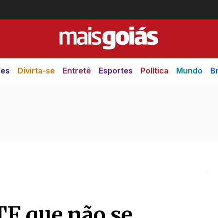
des
Divirta-se
Entretê
Esportes
Política
Mundo
Br
TF que não se