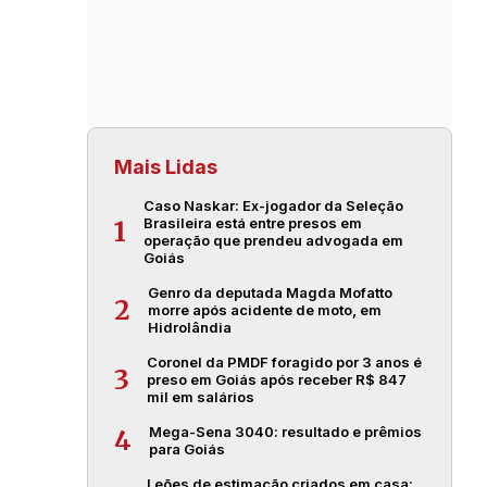
Mais Lidas
Caso Naskar: Ex-jogador da Seleção
Brasileira está entre presos em
1
operação que prendeu advogada em
Goiás
Genro da deputada Magda Mofatto
2
morre após acidente de moto, em
Hidrolândia
Coronel da PMDF foragido por 3 anos é
3
preso em Goiás após receber R$ 847
mil em salários
Mega-Sena 3040: resultado e prêmios
4
para Goiás
Leões de estimação criados em casa: