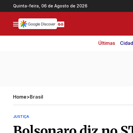
Ir direto pro conteúdo
Quinta-feira, 06 de Agosto de 2026
Últimas
Cida
Home
>
Brasil
JUSTIÇA
Bolsonaro diz no S