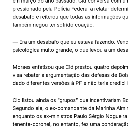
em março do ano passado, Cid conversa com um in
pressionado pela Polícia Federal a relatar deter
desabafo e reiterou que todas as informações qu
também negou ter sofrido coação.
— Era um desabafo que eu estava fazendo. Vend
psicológica muito grande, o que levou a um des
Moraes enfatizou que Cid prestou quatro depoime
visa rebater a argumentação das defesas de Bols
dado diferentes versões à PF e não teria credibi
Cid listou ainda os “grupos” que incentivariam Bo
Segundo ele, o ex-comandante da Marinha Almir G
enquanto os ex-ministros Paulo Sérgio Nogueira
tenente-coronel, no entanto, fez uma ponderaçã