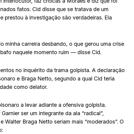
terlocutor, faz críticas a Moraes e diz que foi
minados fatos. Cid disse que se tratava de um
e prestou à investigação são verdadeiras. Ela
o minha carreira desbando, o que gerou uma crise
abafo naquele momento ruim — disse Cid.
ntos no inquérito da trama golpista. A declaração
onaro e Braga Netto, segundo a qual Cid teria
lidade como delator.
lsonaro a levar adiante a ofensiva golpista.
arnier ser um integrante da ala “radical”,
 e Walter Braga Netto seriam mais “moderados”. O
o: