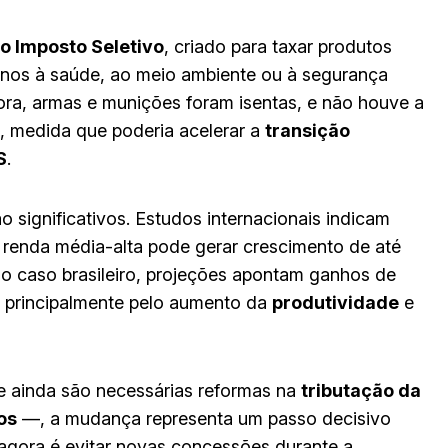
o Imposto Seletivo
, criado para taxar produtos
nos à saúde, ao meio ambiente ou à segurança
fora, armas e munições foram isentas, e não houve a
, medida que poderia acelerar a
transição
S
.
 significativos. Estudos internacionais indicam
renda média-alta pode gerar crescimento de até
 caso brasileiro, projeções apontam ganhos de
s principalmente pelo aumento da
produtividade
e
e ainda são necessárias reformas na
tributação da
os
—, a mudança representa um passo decisivo
 agora é evitar novas concessões durante a