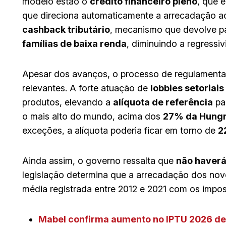
modelo estão o
crédito financeiro pleno
, que 
que direciona automaticamente a arrecadação ao
cashback tributário
, mecanismo que devolve pa
famílias de baixa renda
, diminuindo a regressi
Apesar dos avanços, o processo de regulament
relevantes. A forte atuação de
lobbies setoriais
produtos, elevando a
alíquota de referência
pa
o mais alto do mundo, acima dos
27% da Hungr
exceções, a alíquota poderia ficar em torno de
2
Ainda assim, o governo ressalta que
não haverá
legislação determina que a arrecadação dos nov
média registrada entre 2012 e 2021 com os impos
Mabel confirma aumento no IPTU 2026 de 