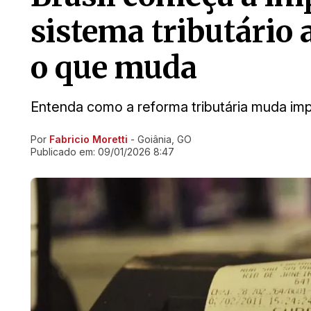
sistema tributário a
o que muda
Entenda como a reforma tributária muda imp
Por
Fabricio Moretti
- Goiânia, GO
Ir direto pra matéria
Publicado em:
09/01/2026 8:47