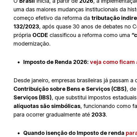
O
Brasil
inicia, a partir de
2026
, a implementaç
uma das maiores mudanças institucionais da hist
começo efetivo da reforma da
tributação indir
132/2023
, após quase 30 anos de debates no 
própria
OCDE
classificou a reforma como uma
“c
modernização.
Imposto de Renda 2026:
veja como ficam a
Desde janeiro, empresas brasileiras já passam a
Contribuição sobre Bens e Serviços (CBS)
, de
Serviços (IBS)
, que substitui impostos estaduai
alíquotas são simbólicas
, funcionando como fas
para ocorrer gradualmente até
2033
.
Quando isenção do Imposto de renda
para