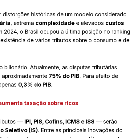
ir distorções históricas de um modelo considerado
ária
, extrema
complexidade
e elevados
custos
 2024, o Brasil ocupou a última posição no ranking
oexistência de vários tributos sobre o consumo e de
ilionário. Atualmente, as disputas tributárias
 a aproximadamente
75% do PIB
. Para efeito de
apenas
0,3% do PIB
.
aumenta taxação sobre ricos
tributos —
IPI, PIS, Cofins, ICMS e ISS
— serão
o Seletivo (IS)
. Entre as principais inovações do