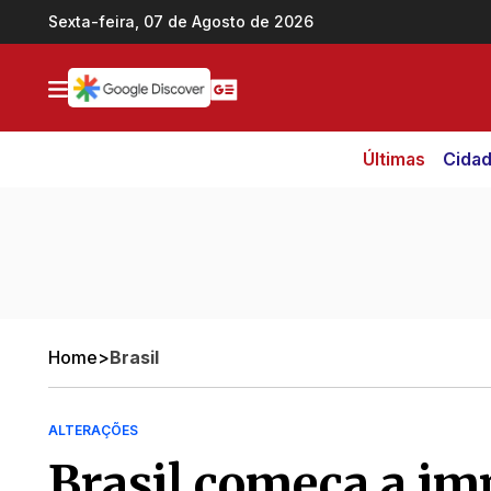
Ir direto pro conteúdo
Sexta-feira, 07 de Agosto de 2026
Últimas
Cida
Home
>
Brasil
ALTERAÇÕES
Brasil começa a i