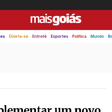
des
Divirta-se
Entretê
Esportes
Política
Mundo
Br
mplementar um novo