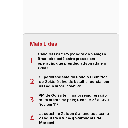
Mais Lidas
Caso Naskar: Ex-jogador da Seleção
Brasileira está entre presos em
1
operação que prendeu advogada em
Goiás
Superintendente da Polícia Científica
2
de Goiás é alvo de batalha judicial por
assédio moral coletivo
PM de Goiás tem maior remuneração
3
bruta média do país; Penal é 2ª e Civil
fica em 11º
Jacqueline Zaiden é anunciada como
4
candidata a vice-governadora de
Marconi