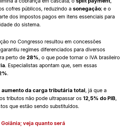
elimina a cobrança em cascata; o
split payment
,
s cofres públicos, reduzindo a
sonegação
; e o
rte dos impostos pagos em itens essenciais para
vidade do sistema.
ação no Congresso resultou em concessões
garantiu regimes diferenciados para diversos
ra perto de
28%
, o que pode tornar o IVA brasileiro
ia
. Especialistas apontam que, sem essas
2%
.
 aumento da carga tributária total
, já que a
os tributos não pode ultrapassar os
12,5% do PIB
,
tos que estão sendo substituídos.
Goiânia; veja quanto será