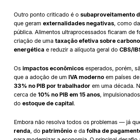
Outro ponto criticado é o
subaproveitamento d
que geram
externalidades negativas
, como da
pública. Alimentos ultraprocessados ficaram de 
criação de uma
taxação efetiva sobre carbono
energética
e reduzir a alíquota geral do
CBS/IB
Os
impactos econômicos
esperados, porém, são
que a adoção de um
IVA moderno
em países de 
33% no PIB por trabalhador
em uma década. No
cerca de
10% no PIB em 15 anos
, impulsionado
do
estoque de capital
.
Embora não resolva todos os problemas — já qu
renda
, do
patrimônio
e da
folha de pagament
para modernizar a economia. O principal desafio