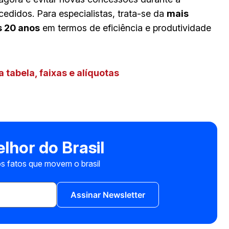
ncedidos. Para especialistas, trata-se da
mais
s 20 anos
em termos de eficiência e produtividade
 tabela, faixas e alíquotas
lhor do Brasil
s fatos que movem o brasil
Assinar Newsletter