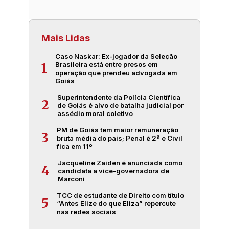
Mais Lidas
Caso Naskar: Ex-jogador da Seleção
Brasileira está entre presos em
1
operação que prendeu advogada em
Goiás
Superintendente da Polícia Científica
2
de Goiás é alvo de batalha judicial por
assédio moral coletivo
PM de Goiás tem maior remuneração
3
bruta média do país; Penal é 2ª e Civil
fica em 11º
Jacqueline Zaiden é anunciada como
4
candidata a vice-governadora de
Marconi
TCC de estudante de Direito com título
5
“Antes Elize do que Eliza” repercute
nas redes sociais