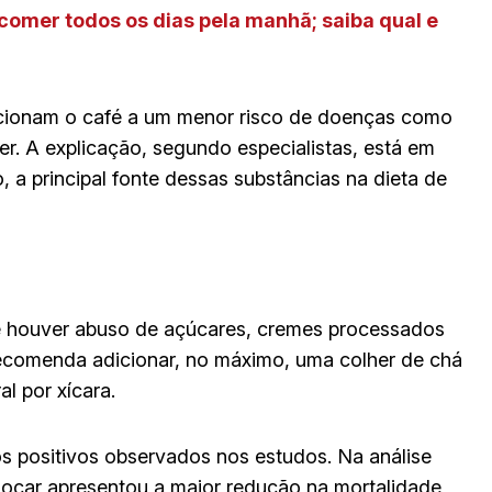
comer todos os dias pela manhã; saiba qual e
cionam o café a um menor risco de doenças como
cer. A explicação, segundo especialistas, está em
o, a principal fonte dessas substâncias na dieta de
e houver abuso de açúcares, cremes processados
ecomenda adicionar, no máximo, uma colher de chá
l por xícara.
os positivos observados nos estudos. Na análise
oçar apresentou a maior redução na mortalidade,