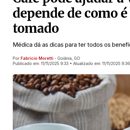
depende de como é
tomado
Médica dá as dicas para ter todos os benefí
Por
Fabricio Moretti
- Goiânia, GO
Ir direto pra matéria
Publicado em:
11/11/2025 9:33
• Atualizado em:
11/11/2025 9:36