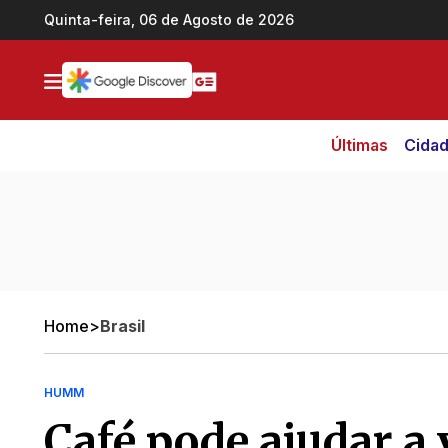
Ir direto pro conteúdo
Quinta-feira, 06 de Agosto de 2026
Últimas
Cida
Home
>
Brasil
HUMM
Café pode ajudar a