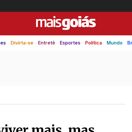
des
Divirta-se
Entretê
Esportes
Política
Mundo
Br
 viver mais, mas