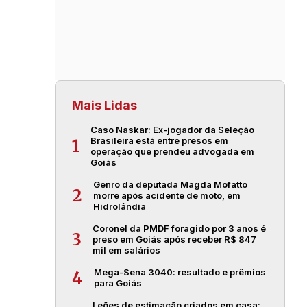
Mais Lidas
Caso Naskar: Ex-jogador da Seleção
Brasileira está entre presos em
1
operação que prendeu advogada em
Goiás
Genro da deputada Magda Mofatto
2
morre após acidente de moto, em
Hidrolândia
Coronel da PMDF foragido por 3 anos é
3
preso em Goiás após receber R$ 847
mil em salários
Mega-Sena 3040: resultado e prêmios
4
para Goiás
Leões de estimação criados em casa: