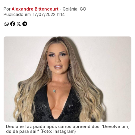
Por
Alexandre Bittencourt
- Goiânia, GO
Ir direto pra matéria
Publicado em:
17/07/2022 11:14
Deolane faz piada após carros apreendidos: 'Devolve um,
doida para sair' (Foto: Instagram)