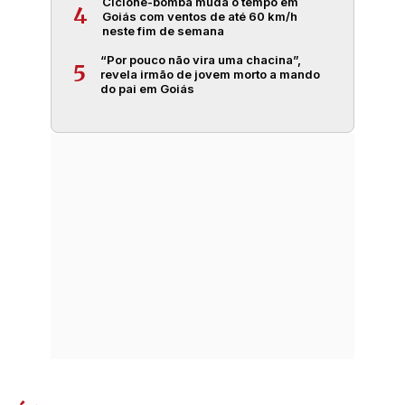
Ciclone-bomba muda o tempo em
4
Goiás com ventos de até 60 km/h
neste fim de semana
“Por pouco não vira uma chacina”,
5
revela irmão de jovem morto a mando
do pai em Goiás