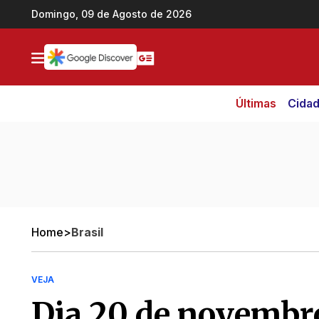
Ir direto pro conteúdo
Domingo, 09 de Agosto de 2026
Últimas
Cida
Home
>
Brasil
VEJA
Dia 20 de novembr