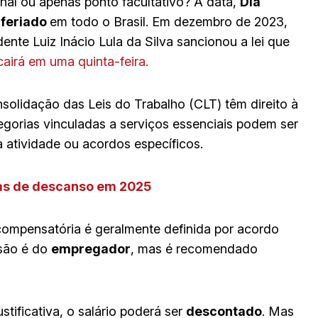
nal ou apenas ponto facultativo? A data,
Dia
é
feriado
em todo o Brasil. Em dezembro de 2023,
nte Luiz Inácio Lula da Silva sancionou a lei que
airá em uma quinta-feira.
olidação das Leis do Trabalho (CLT) têm direito à
tegorias vinculadas a serviços essenciais podem ser
 atividade ou acordos específicos.
tas de descanso em 2025
compensatória é geralmente definida por acordo
isão é do
empregador
, mas é recomendado
tificativa, o salário poderá ser
descontado
. Mas