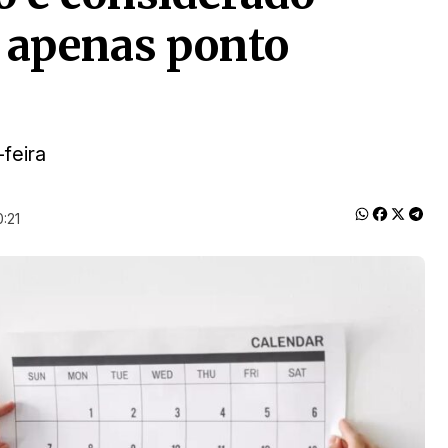
u apenas ponto
feira
0:21