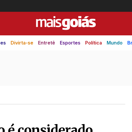
des
Divirta-se
Entretê
Esportes
Política
Mundo
Br
o é considerado