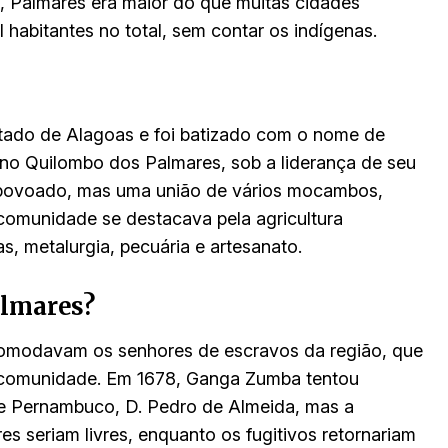
, Palmares era maior do que muitas cidades
 habitantes no total, sem contar os indígenas.
tado de Alagoas e foi batizado com o nome de
r no Quilombo dos Palmares, sob a liderança de seu
 povoado, mas uma união de vários mocambos,
omunidade se destacava pela agricultura
s, metalurgia, pecuária e artesanato.
almares?
comodavam os senhores de escravos da região, que
 a comunidade. Em 1678, Ganga Zumba tentou
e Pernambuco, D. Pedro de Almeida, mas a
es seriam livres, enquanto os fugitivos retornariam