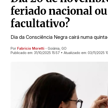
feriado nacional o
facultativo?
Dia da Consciência Negra cairá numa quinta-
Por
Fabricio Moretti
- Goiânia, GO
Ir direto pra matéria
Publicado em:
31/10/2025 15:57
• Atualizado em:
03/11/2025 1