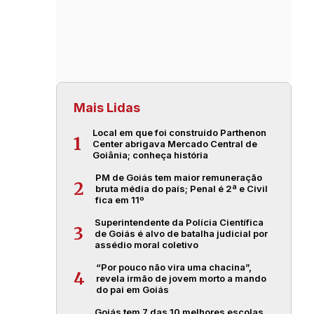
Mais Lidas
Local em que foi construído Parthenon
1
Center abrigava Mercado Central de
Goiânia; conheça história
PM de Goiás tem maior remuneração
2
bruta média do país; Penal é 2ª e Civil
fica em 11º
Superintendente da Polícia Científica
3
de Goiás é alvo de batalha judicial por
assédio moral coletivo
“Por pouco não vira uma chacina”,
4
revela irmão de jovem morto a mando
do pai em Goiás
Goiás tem 7 das 10 melhores escolas