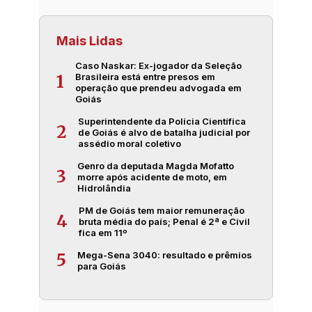
Mais Lidas
Caso Naskar: Ex-jogador da Seleção
Brasileira está entre presos em
1
operação que prendeu advogada em
Goiás
Superintendente da Polícia Científica
2
de Goiás é alvo de batalha judicial por
assédio moral coletivo
Genro da deputada Magda Mofatto
3
morre após acidente de moto, em
Hidrolândia
PM de Goiás tem maior remuneração
4
bruta média do país; Penal é 2ª e Civil
fica em 11º
Mega-Sena 3040: resultado e prêmios
5
para Goiás