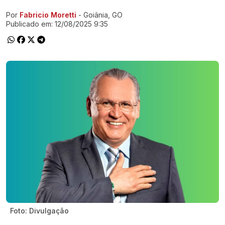
Por
Fabricio Moretti
- Goiânia, GO
Ir direto pra matéria
Publicado em:
12/08/2025 9:35
Foto: Divulgação