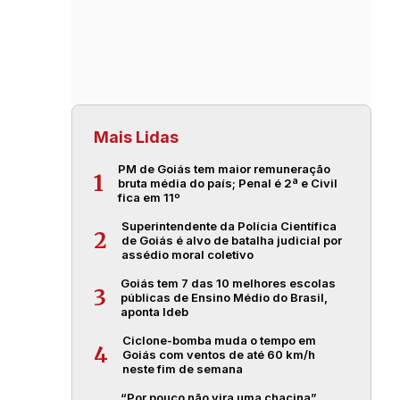
Mais Lidas
PM de Goiás tem maior remuneração
1
bruta média do país; Penal é 2ª e Civil
fica em 11º
Superintendente da Polícia Científica
2
de Goiás é alvo de batalha judicial por
assédio moral coletivo
Goiás tem 7 das 10 melhores escolas
3
públicas de Ensino Médio do Brasil,
aponta Ideb
Ciclone-bomba muda o tempo em
4
Goiás com ventos de até 60 km/h
neste fim de semana
“Por pouco não vira uma chacina”,