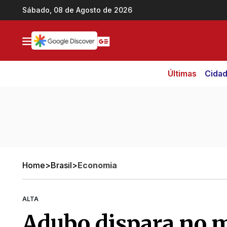
Ir direto pro conteúdo
Sábado, 08 de Agosto de 2026
Últimas
Cida
Home
>
Brasil
>
Economia
ALTA
Adubo dispara no m