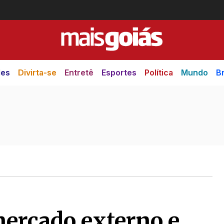
des
Divirta-se
Entretê
Esportes
Política
Mundo
Br
ercado externo e