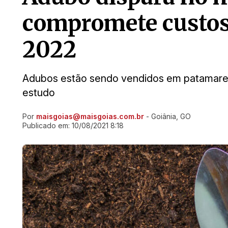
compromete custos
2022
Adubos estão sendo vendidos em patamares
estudo
Por
maisgoias@maisgoias.com.br
- Goiânia, GO
Ir direto pra matéria
Publicado em:
10/08/2021 8:18