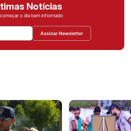
timas Notícias
ê começar o dia bem informado
Assinar Newsletter