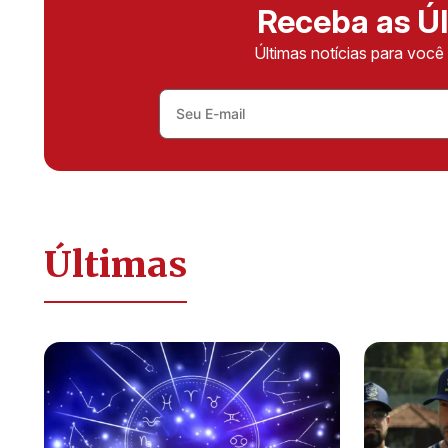
Receba as Úl
Últimas notícias para voc
Últimas