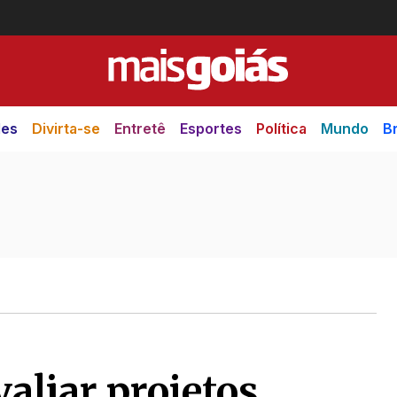
des
Divirta-se
Entretê
Esportes
Política
Mundo
Br
aliar projetos