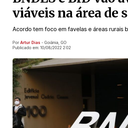
viáveis na área de
Acordo tem foco em favelas e áreas rurais br
Por
Artur Dias
- Goiânia, GO
Ir direto pra matéria
Publicado em:
10/08/2022 2:02