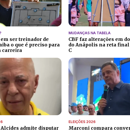
?
MUDANÇAS NA TABELA
 em ser treinador de
CBF faz alterações em do
aiba o que é preciso para
do Anápolis na reta final
 carreira
C
26
ELEIÇÕES 2026
 Alcides admite disputar
Marconi compara conve