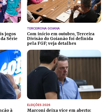
TERCEIRONA GOIANA
is jogos
Com início em outubro, Terceira
 da Série
Divisão do Goianão foi definida
pela FGF; veja detalhes
ELEIÇÕES 2026
nção à
Marconi deixa vice em aberto: