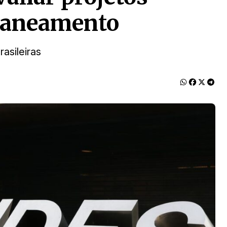
 saneamento
asileiras