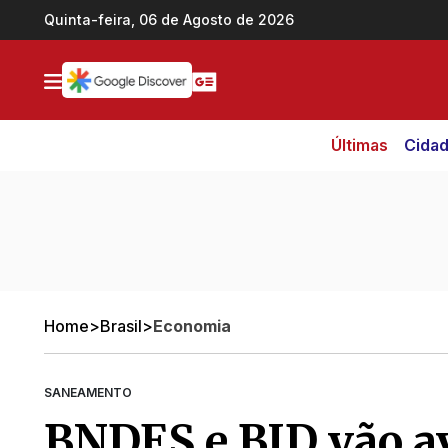
Ir direto pro conteúdo
Quinta-feira, 06 de Agosto de 2026
Últimas
Cida
Home
>
Brasil
>
Economia
SANEAMENTO
BNDES e BID vão av