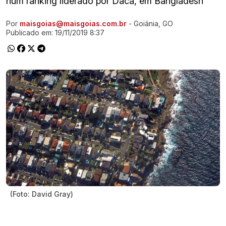
num ranking liderado por Daca, em Bangladesh
Por
maisgoias@maisgoias.com.br
- Goiânia, GO
Ir direto pra matéria
Publicado em:
19/11/2019 8:37
(Foto: David Gray)