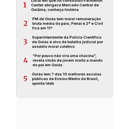
Local em que foi construído Parthenon
1
Center abrigava Mercado Central de
Goiânia; conheça história
PM de Goiás tem maior remuneração
2
bruta média do país; Penal é 2ª e Civil
fica em 11º
Superintendente da Polícia Científica
3
de Goiás é alvo de batalha judicial por
assédio moral coletivo
“Por pouco não vira uma chacina”,
4
revela irmão de jovem morto a mando
do pai em Goiás
Goiás tem 7 das 10 melhores escolas
5
públicas de Ensino Médio do Brasil,
aponta Ideb