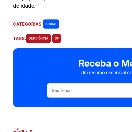
de idade.
CATEGORIAS:
BRASIL
TAGS:
DEFICIÊNCIA
DF
Receba o Me
Um resumo essencial do