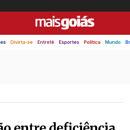
des
Divirta-se
Entretê
Esportes
Política
Mundo
Br
ão entre deficiência