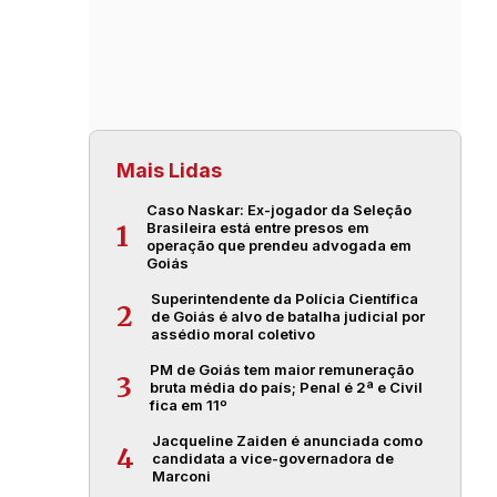
Mais Lidas
Caso Naskar: Ex-jogador da Seleção
Brasileira está entre presos em
1
operação que prendeu advogada em
Goiás
Superintendente da Polícia Científica
2
de Goiás é alvo de batalha judicial por
assédio moral coletivo
PM de Goiás tem maior remuneração
3
bruta média do país; Penal é 2ª e Civil
fica em 11º
Jacqueline Zaiden é anunciada como
4
candidata a vice-governadora de
Marconi