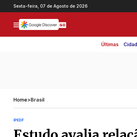
Ir direto pro conteúdo
Sexta-feira, 07 de Agosto de 2026
Últimas
Cida
Home
>
Brasil
IPEDF
Estudo avalia relaç