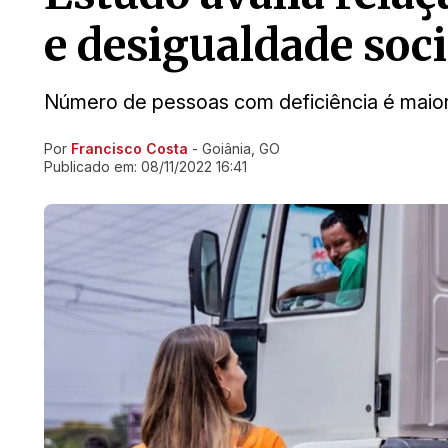
e desigualdade soc
Número de pessoas com deficiência é maior
Por
Francisco Costa
- Goiânia, GO
Ir direto pra matéria
Publicado em:
08/11/2022 16:41