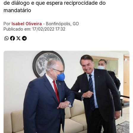
de diálogo e que espera reciprocidade do
mandatário
Por
Isabel Oliveira
- Bonfinópolis, GO
Ir direto pra matéria
Publicado em:
17/02/2022 17:32