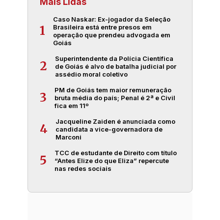
Mais Lidas
Caso Naskar: Ex-jogador da Seleção
Brasileira está entre presos em
1
operação que prendeu advogada em
Goiás
Superintendente da Polícia Científica
2
de Goiás é alvo de batalha judicial por
assédio moral coletivo
PM de Goiás tem maior remuneração
3
bruta média do país; Penal é 2ª e Civil
fica em 11º
Jacqueline Zaiden é anunciada como
4
candidata a vice-governadora de
Marconi
TCC de estudante de Direito com título
5
“Antes Elize do que Eliza” repercute
nas redes sociais