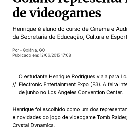
de videogames
Henrique é aluno do curso de Cinema e Audio
da Secretaria de Educação, Cultura e Espor
Por
- Goiânia, GO
Ir direto pra matéria
Publicado em:
12/06/2015 17:08
O estudante Henrique Rodrigues viaja para Los
//
Electronic Entertainment Expo (E3). A feira in
de junho no Los Angeles Convention Center.
Henrique foi escolhido como um dos representant
e novidades do jogo de videogame Tomb Raider,
Crystal Dynamics.