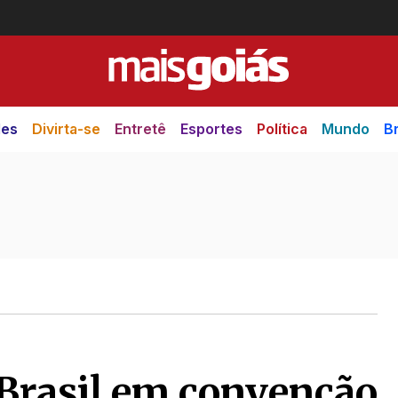
des
Divirta-se
Entretê
Esportes
Política
Mundo
Br
Brasil em convenção