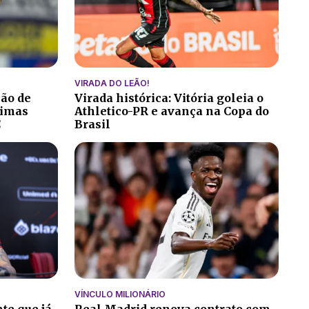
VIRADA DO LEÃO!
ção de
Virada histórica: Vitória goleia o
ltimas
Athletico-PR e avança na Copa do
C
Brasil
VÍNCULO MILIONÁRIO
te que já
Real Madrid renova contrato com