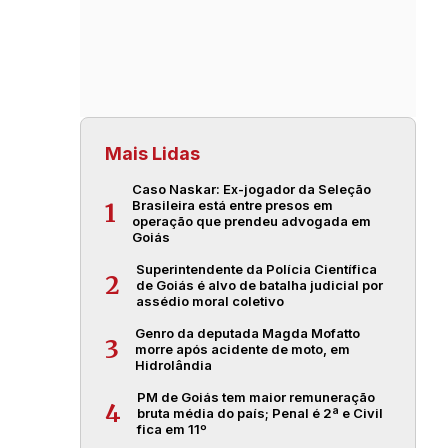
Mais Lidas
Caso Naskar: Ex-jogador da Seleção
Brasileira está entre presos em
1
operação que prendeu advogada em
Goiás
Superintendente da Polícia Científica
2
de Goiás é alvo de batalha judicial por
assédio moral coletivo
Genro da deputada Magda Mofatto
3
morre após acidente de moto, em
Hidrolândia
PM de Goiás tem maior remuneração
4
bruta média do país; Penal é 2ª e Civil
fica em 11º