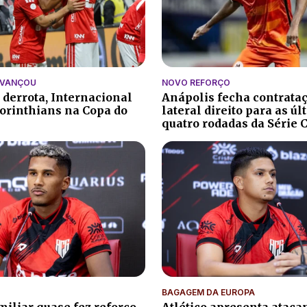
AVANÇOU
NOVO REFORÇO
 derrota, Internacional
Anápolis fecha contrata
orinthians na Copa do
lateral direito para as ú
quatro rodadas da Série 
BAGAGEM DA EUROPA
iliar quase fez reforço
Atlético apresenta atacan