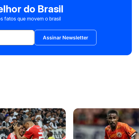
lhor do Brasil
s fatos que movem o brasil
Assinar Newsletter