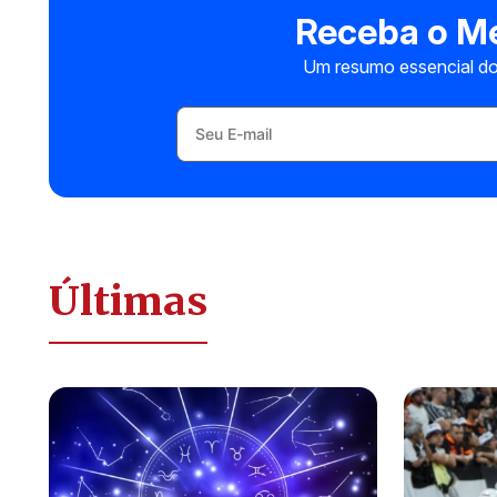
Receba o Me
Um resumo essencial do
Últimas