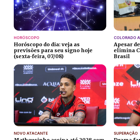
HORÓSCOPO
COLORADO 
Horóscopo do dia: veja as
Apesar de
previsões para seu signo hoje
elimina C
(sexta-feira, 07/08)
Brasil
NOVO ATACANTE
SUPERAÇÃO
Matheusinho assina até 2028 com
Drama fam