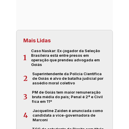
Mais Lidas
Caso Naskar: Ex-jogador da Seleção
Brasileira está entre presos em
1
operação que prendeu advogada em
Goiás
Superintendente da Polícia Científica
2
de Goiás é alvo de batalha judicial por
assédio moral coletivo
PM de Goiás tem maior remuneração
3
bruta média do país; Penal é 2ª e Civil
fica em 11º
Jacqueline Zaiden é anunciada como
4
candidata a vice-governadora de
Marconi