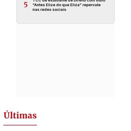
TCC de estudante de Direito com título
5
“Antes Elize do que Eliza” repercute
nas redes sociais
Últimas